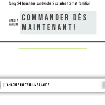
fancy 24 bouchées sandwichs 2 salades format familial
lusives et astuces culinaires. Simplifiez votre quotidien avec nos 
Commander dès
mardi à
samedi
maintenant!