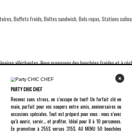
oires, Buffets froids, Boîtes sandwich, Bols repas, Stations culin
linaires alléchantes. Nous proposons des bouchées froides et à réc
×
Party CHIC CHEF
Recevez sans stress, on s’occupe de tout! Un forfait clé en
ek-ends et les fêtes. Nos boîtes tapas et tables d'hôtes sont conç
main, parfait pour vos soupers entre amis, anniversaires ou
occasions spéciales. Tout est préparé pour vous : vous n’avez
qu’à ouvrir, servir… et profiter. Idéal pour 8 à 10 personnes.
En promotion à 255$ versus 315$. AU MENU 50 bouchées